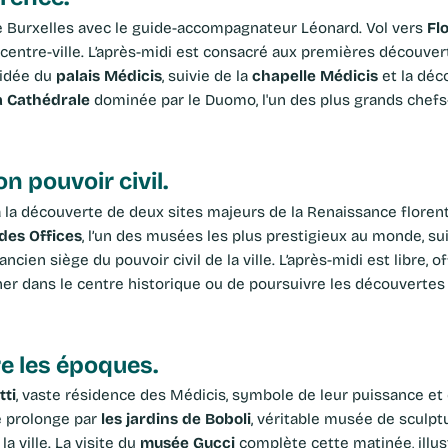
Fl
de Burxelles avec le guide-accompagnateur Léonard. Vol vers
e centre-ville. L’après-midi est consacré aux premières découver
palais Médicis
chapelle Médicis
guidée du
, suivie de la
et la déc
a Cathédrale
dominée par le Duomo, l'un des plus grands chefs
son pouvoir civil.
 des Offices
, l’un des musées les plus prestigieux au monde, su
 ancien siège du pouvoir civil de la ville. L’après-midi est libre, o
âner dans le centre historique ou de poursuivre les découvertes
tre les époques.
tti
, vaste résidence des Médicis, symbole de leur puissance et 
les jardins de Boboli
e prolonge par
, véritable musée de sculpt
musée Gucci
a ville. La visite du
complète cette matinée, illus