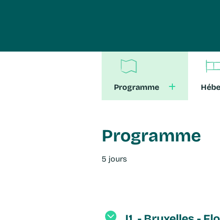
Programme
Héb
Programme
5 jours
J1. - Bruxelles - F