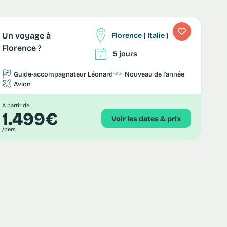
Florence
(
Italie
)
Un voyage à
Florence ?
5 jours
Guide-accompagnateur Léonard
Nouveau de l'année
Avion
A partir de
1.499€
Voir les dates & prix
/pers