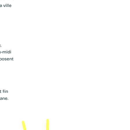
 ville
e
,
s-midi
eposent
 fin
ane.