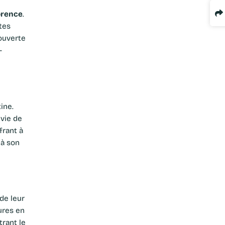
orence
.
tes
ouverte
-
ivie de
ffrant à
 à son
de leur
ures en
trant le