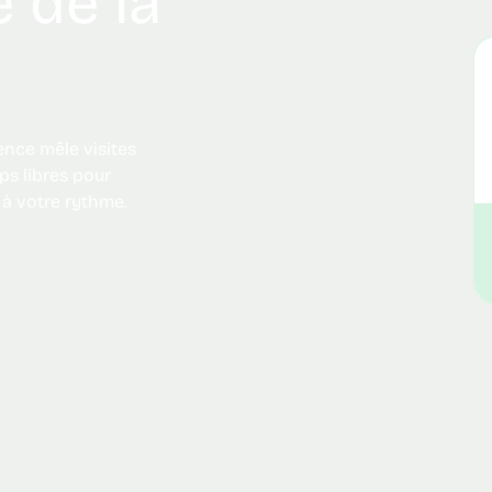
 de la
s libres pour
le à votre rythme.