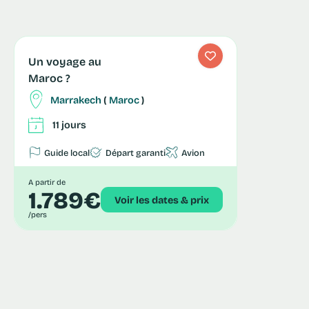
Un voyage au
Maroc ?
Marrakech
(
Maroc
)
11 jours
Guide local
Départ garanti
Avion
A partir de
1.789€
Voir les dates & prix
/pers