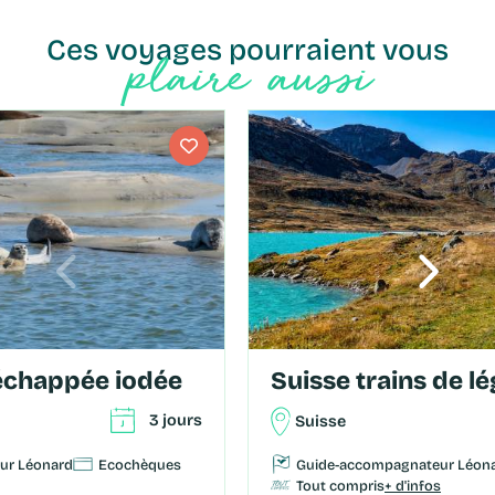
Ces voyages pourraient vous
plaire aussi
 échappée iodée
Suisse trains de 
3 jours
Suisse
ur Léonard
Ecochèques
Guide-accompagnateur Léon
Tout compris
+ d'infos