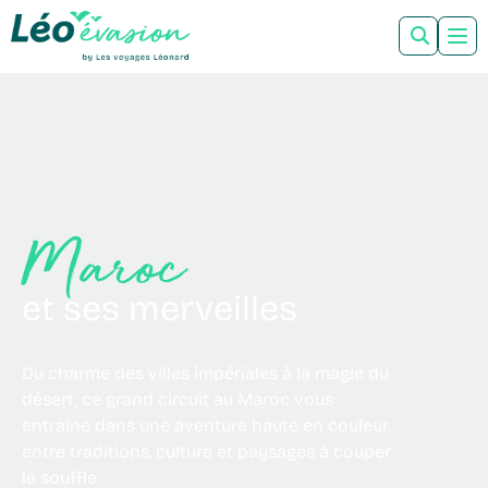
Maroc
et ses merveilles
Du charme des villes impériales à la magie du
désert, ce grand circuit au Maroc vous
entraîne dans une aventure haute en couleur,
entre traditions, culture et paysages à couper
le souffle.