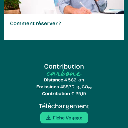
Comment réserver ?
Contribution
carbone
Distance
4 562 km
Emissions
488,70 kg CO
2e
Contribution
€ 35,19
Téléchargement
Fiche Voyage