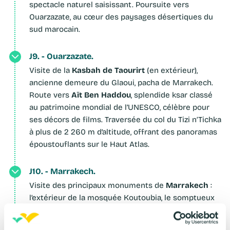
spectacle naturel saisissant. Poursuite vers
Ouarzazate, au cœur des paysages désertiques du
sud marocain.
J9. - Ouarzazate.
Kasbah de Taourirt
Visite de la
(en extérieur),
ancienne demeure du Glaoui, pacha de Marrakech.
Aït Ben Haddou
Route vers
, splendide ksar classé
au patrimoine mondial de l’UNESCO, célèbre pour
ses décors de films. Traversée du col du Tizi n’Tichka
à plus de 2 260 m d’altitude, offrant des panoramas
époustouflants sur le Haut Atlas.
J10. - Marrakech.
Marrakech
Visite des principaux monuments de
:
l’extérieur de la mosquée Koutoubia, le somptueux
palais de la Bahia et la Medersa Ben Youssef.
Déjeuner à l’hôtel puis flânerie sur la mythique place