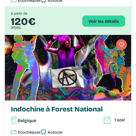
Ecochèques
Autocar
A partir de
120€
Voir les détails
/PERS.
Indochine à Forest National
1 soir
Belgique
Ecochèques
Autocar