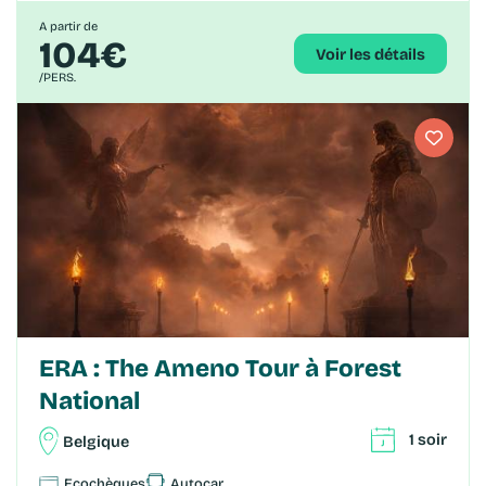
A partir de
104€
Voir les détails
/PERS.
ERA : The Ameno Tour à Forest
National
1 soir
Belgique
Ecochèques
Autocar