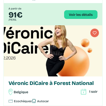
A partir de
91€
Voir les détails
/PERS.
Véronic DiCaire à Forest National
1 soir
Belgique
Ecochèques
Autocar