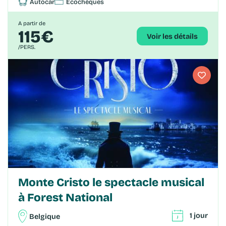
Autocar
Ecochèques
A partir de
115€
Voir les détails
/PERS.
Monte Cristo le spectacle musical
à Forest National
1 jour
Belgique