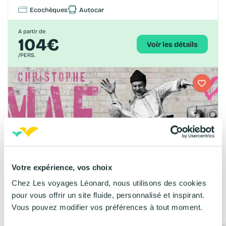
Ecochèques
Autocar
A partir de
104€
Voir les détails
/PERS.
Votre expérience, vos choix
Chez Les voyages Léonard, nous utilisons des cookies
Christophe Maé à Forest National
pour vous offrir un site fluide, personnalisé et inspirant.
1 soir
Vous pouvez modifier vos préférences à tout moment.
Belgique