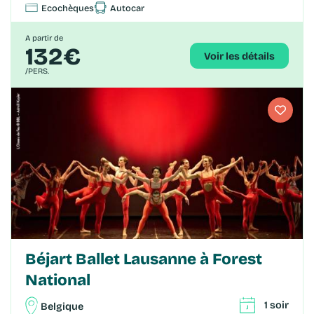
Ecochèques
Autocar
A partir de
132€
Voir les détails
/PERS.
Béjart Ballet Lausanne à Forest
National
1 soir
Belgique