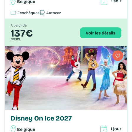
1 soir
Belgique
Ecochèques
Autocar
A partir de
137€
Voir les détails
/PERS.
Disney On Ice 2027
1 jour
Belgique