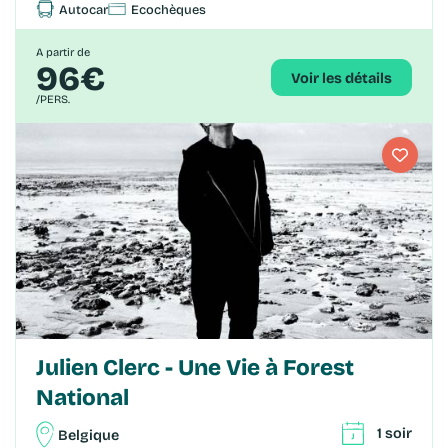
Autocar
Ecochèques
A partir de
96€
Voir les détails
/PERS.
Julien Clerc - Une Vie à Forest
National
1 soir
Belgique