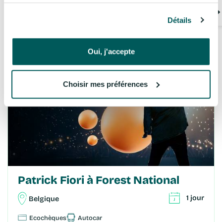
Ecochèques
Autocar
Détails
A partir de
107€
Voir les détails
/PERS.
Oui, j'accepte
Choisir mes préférences
Patrick Fiori à Forest National
1 jour
Belgique
Ecochèques
Autocar