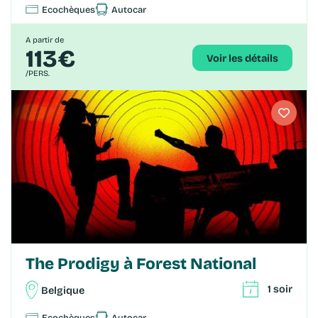
Ecochèques
Autocar
A partir de
113€
Voir les détails
/PERS.
The Prodigy à Forest National
1 soir
Belgique
Ecochèques
Autocar