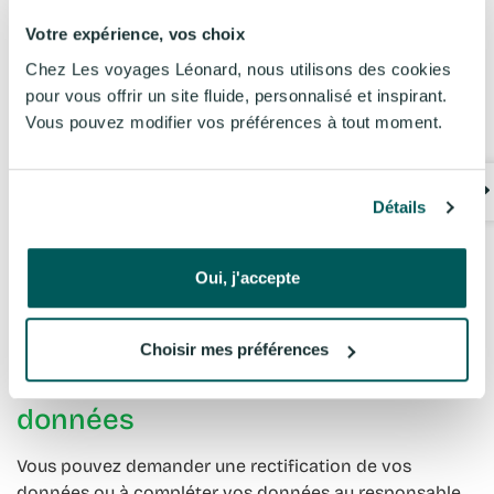
Droit de consultation des
Votre expérience, vos choix
données
Chez Les voyages Léonard, nous utilisons des cookies
pour vous offrir un site fluide, personnalisé et inspirant.
Vous pouvez modifier vos préférences à tout moment.
Vous pouvez consulter les données que nous traitons
vous concernant. Si vous exercez ce droit d’accès, nous
essaierons de vous donner un aperçu aussi complet
que possible concernant vos données. Cependant,
Détails
certaines données ont pu être supprimées de nos
fichiers. De la même manière, certaines données
Oui, j'accepte
stockées sur des supports permettant d’assurer des
sauvegardes peuvent avec le temps ne pas nous
permettre de restituer ces données.
Choisir mes préférences
Droit de la rectification des
données
Vous pouvez demander une rectification de vos
données ou à compléter vos données au responsable