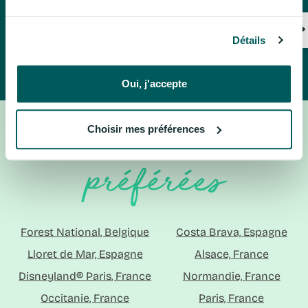
Rencontrer nos experts
Détails
Oui, j'accepte
Choisir mes préférences
Vos destinations
préférées
Forest National, Belgique
Costa Brava, Espagne
Lloret de Mar, Espagne
Alsace, France
Disneyland® Paris, France
Normandie, France
Occitanie, France
Paris, France