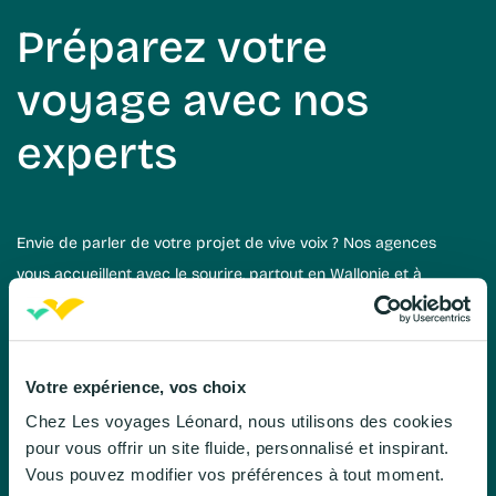
Préparez votre
voyage avec nos
experts
Envie de parler de votre projet de vive voix ? Nos agences
vous accueillent avec le sourire, partout en Wallonie et à
Bruxelles. Nos conseillers prennent le temps de vous
écouter, de comprendre vos envies et de vous proposer le
voyage qui vous correspond. Vous bénéficierez d’un
Votre expérience, vos choix
accompagnement humain, rigoureux et rassurant à chaque
Chez Les voyages Léonard, nous utilisons des cookies
étape. Trouvez l’agence la plus proche de chez vous et
pour vous offrir un site fluide, personnalisé et inspirant.
préparez votre prochaine escapade.
Vous pouvez modifier vos préférences à tout moment.