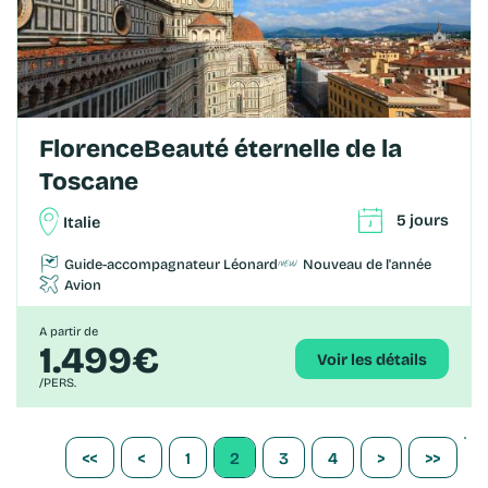
FlorenceBeauté éternelle de la
Toscane
5 jours
Italie
Guide-accompagnateur Léonard
Nouveau de l'année
Avion
A partir de
1.499€
Voir les détails
/PERS.
<<
<
1
2
3
4
>
>>