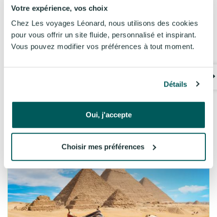
Votre expérience, vos choix
Chez Les voyages Léonard, nous utilisons des cookies
pour vous offrir un site fluide, personnalisé et inspirant.
Egypte croisière sur le Nil
Vous pouvez modifier vos préférences à tout moment.
8 jours
Egypte
Détails
Guide local
Départ garanti
Avion
+ d'infos
A partir de
1.729€
Oui, j'accepte
Voir les détails
/PERS.
Choisir mes préférences