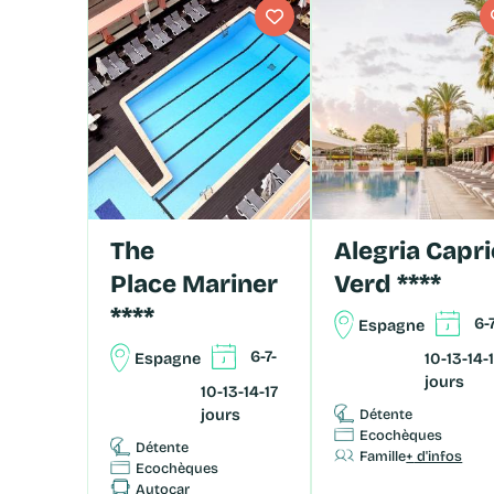
détails
dé
The
Alegria Caprici
Place Mariner
Verd ****
****
6-7
Espagne
6-7-
Espagne
10-13-14-
jours
10-13-14-17
jours
Détente
Ecochèques
Détente
Famille
+ d'infos
Ecochèques
Autocar