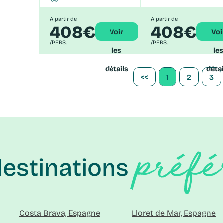
A partir de
A partir de
408€
408€
Voir
Voir
/PERS.
/PERS.
les
les
détails
détai
<<
1
2
3
préfé
destinations
Costa Brava, Espagne
Lloret de Mar, Espagne