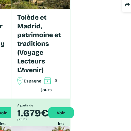
Tolède et
r
Madrid,
patrimoine et
oy
traditions
(Voyage
Lecteurs
L'Avenir)
5
Espagne
jours
A partir de
1.679€
ir
Voir
/PERS.
les
les