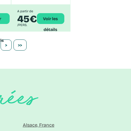
A partir de
45€
Voir les
/PERS.
détails
ls
>
>>
rées
Alsace, France