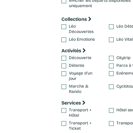
Afficher les départs disponibles
uniquement
Collections
Léo
Léo Dét
Découvertes
Léo Emotions
Léo Vital
Activités
Découverte
Citytrip
Détente
Parcs à
Voyage d'un
Evénem
jour
Marche &
Cycloto
Rando
Services
Transport +
Hôtel se
Hôtel
Transport +
Transpo
Ticket