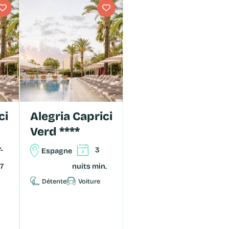
tails
détails
Alegria Caprici
Verd ****
-
3
Espagne
17
nuits min.
Détente
Voiture