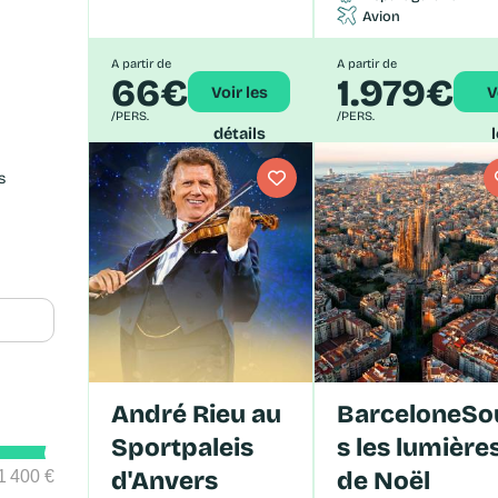
Avion
A partir de
A partir de
66€
1.979€
Voir les
Voir
/PERS.
/PERS.
détails
dé
s
André Rieu au
BarceloneSou
Sportpaleis
s les lumière
d'Anvers
de Noël
11 400 €