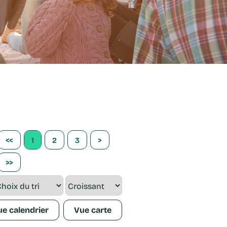
<<
1
2
3
>
>>
Vue
calendrier
Vue
carte