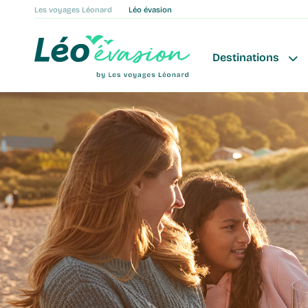
Les voyages Léonard
Léo évasion
Destinations