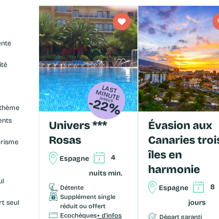
ente
ité
LA
S
IN
U
T M
TE
-
2
2
%
jusqu'à
 thème
ents
Univers ***
Évasion aux
Rosas
Canaries troi
urisme
îles en
4
Espagne
harmonie
nuits min.
ul
8
Espagne
Détente
Supplément single
jours
rt seul
réduit ou offert
Ecochèques
+ d'infos
Départ garanti