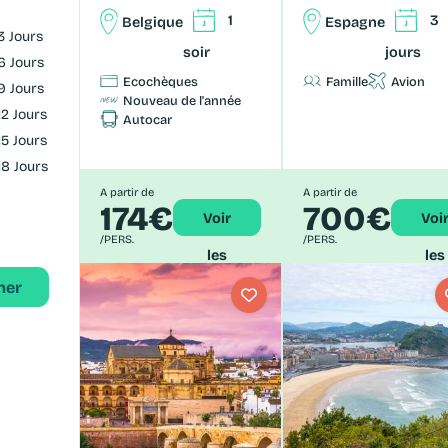
1
3
Belgique
Espagne
3 Jours
soir
jours
6 Jours
Ecochèques
Famille
Avion
9 Jours
Nouveau de l'année
12 Jours
Autocar
15 Jours
18 Jours
A partir de
A partir de
174€
700€
Voir
Voir
/PERS.
/PERS.
les
les
her
détails
détai