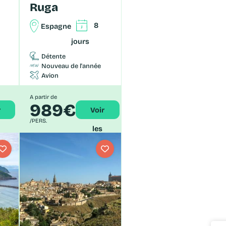
Ruga
8
Espagne
jours
Détente
Nouveau de l'année
Avion
A partir de
989€
Voir
/PERS.
les
ls
détails