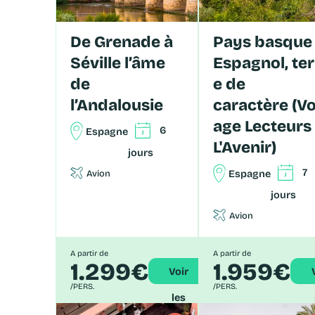
De Grenade à
Pays basque
Séville l’âme
Espagnol, ter
de
e de
l’Andalousie
caractère (V
age Lecteurs
6
Espagne
L'Avenir)
jours
7
Espagne
Avion
jours
Avion
A partir de
A partir de
1.299€
1.959€
Voir
Vo
/PERS.
/PERS.
les