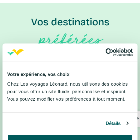
Vos destinations
préférées
Forest National, Belgique
Costa Brava, Espagne
Lloret de Mar, Espagne
Alsace, France
Votre expérience, vos choix
Disneyland® Paris, France
Normandie, France
Chez Les voyages Léonard, nous utilisons des cookies
Occitanie, France
Paris, France
pour vous offrir un site fluide, personnalisé et inspirant.
Vous pouvez modifier vos préférences à tout moment.
Vosges, France
Florence, Italie
Riviera Adriatique, Italie
Venise, Italie
Amsterdam, Pays-Bas
Algarve, Portugal
Détails
Madère, Portugal
Porto, Portugal