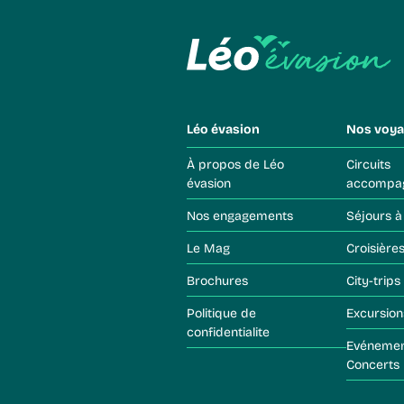
Léo évasion
Nos voya
À propos de Léo
Circuits
évasion
accompa
Nos engagements
Séjours à
Le Mag
Croisière
Brochures
City-trips
Politique de
Excursion
confidentialite
Evénements &
Concerts