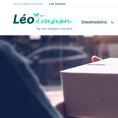
Les voyages Léonard
Léo évasion
Destinations