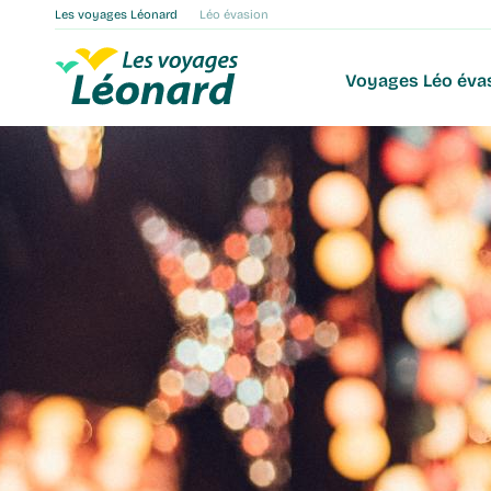
Les voyages Léonard
Léo évasion
Main navigat
Voyages Léo éva