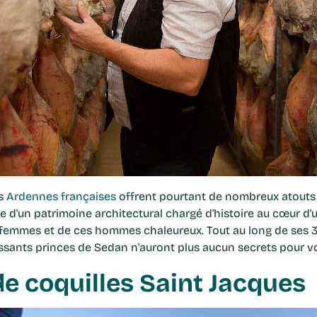
es
Ardennes françaises
offrent pourtant de nombreux atouts
 d'un patrimoine architectural chargé d'histoire au cœur d
 femmes et de ces hommes chaleureux. Tout au long de ses 35 
uissants princes de Sedan n'auront plus aucun secrets pour v
e coquilles Saint Jacques