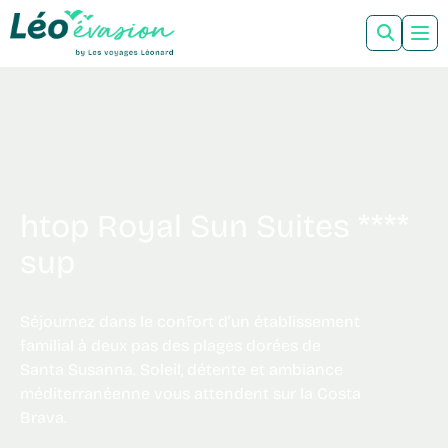
htop Royal Sun Suites ****
sup
Séjournez dans le confort d’un établissement
familial à deux pas des plages dorées de
Santa Susanna. Soleil, détente et ambiance
méditerranéenne vous attendent sur la Costa
Brava.