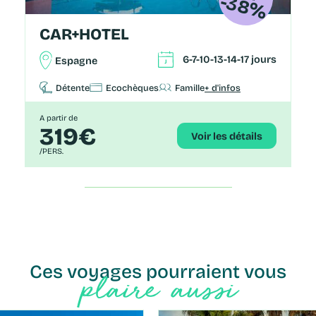
-
8
3
%
CAR+HOTEL
6-7-10-13-14-17 jours
Espagne
Détente
Ecochèques
Famille
+ d'infos
A partir de
319€
Voir les détails
/PERS.
Ces voyages pourraient vous
plaire aussi