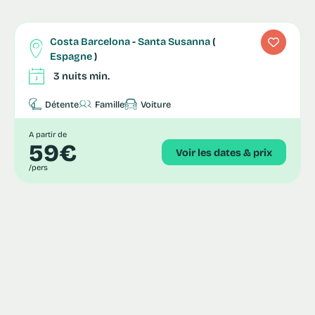
Costa Barcelona
-
Santa Susanna
(
Espagne
)
3 nuits min.
Détente
Famille
Voiture
A partir de
59€
Voir les dates & prix
/pers