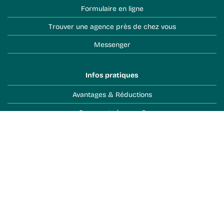
Formulaire en ligne
Trouver une agence près de chez vous
Messenger
Infos pratiques
Avantages & Réductions
Comment réserver ?
Objets perdus
Conditions de vente
Toutes les infos pratiques
Les voyages Léonard
Découvrir la marque