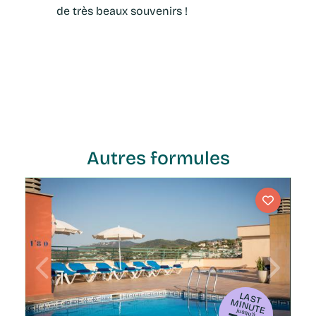
de très beaux souvenirs !
Autres formules
LA
S
IN
U
T M
TE
jusqu'à