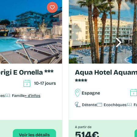
rigi E Ornella ***
Aqua Hotel Aquamarina & Spa
****
10-17 jours
Espagne
ues
Famille
+ d'infos
Détente
Ecochèques
F
A partir de
514€
Voir les détails