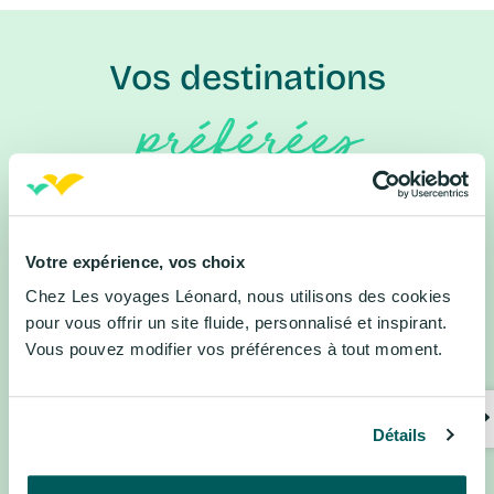
Vos destinations
préférées
Forest National, Belgique
Costa Brava, Espagne
Lloret de Mar, Espagne
Alsace, France
Votre expérience, vos choix
Disneyland® Paris, France
Normandie, France
Chez Les voyages Léonard, nous utilisons des cookies
Occitanie, France
Paris, France
pour vous offrir un site fluide, personnalisé et inspirant.
Vous pouvez modifier vos préférences à tout moment.
Vosges, France
Florence, Italie
Riviera Adriatique, Italie
Venise, Italie
Amsterdam, Pays-Bas
Algarve, Portugal
Détails
Madère, Portugal
Porto, Portugal