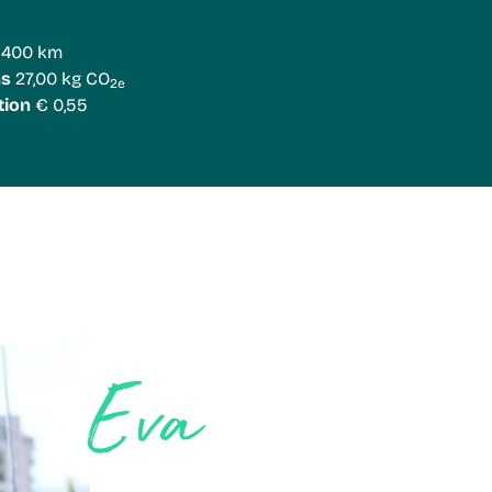
400 km
ns
27,00 kg CO
2e
tion
€ 0,55
Eva