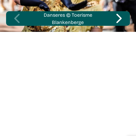
Danseres © Toerisme
Blankenberge