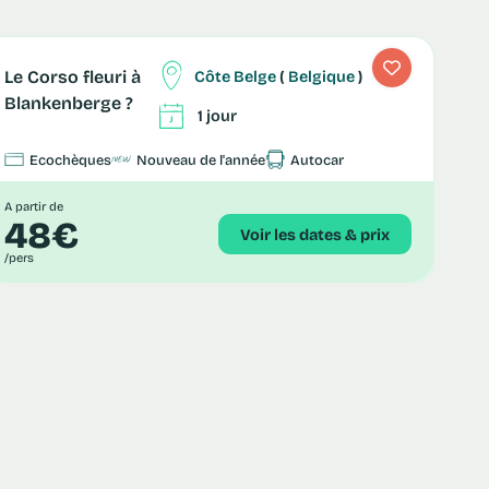
Côte Belge
(
Belgique
)
Le Corso fleuri à
Blankenberge ?
1 jour
Ecochèques
Nouveau de l'année
Autocar
A partir de
48€
Voir les dates & prix
/pers