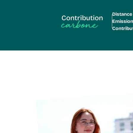
Distance
Contribution
carbone
Emissio
Contribu