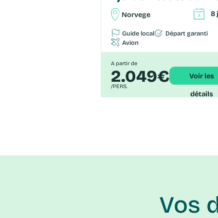
8 
Norvege
Guide local
Départ garanti
Avion
A partir de
2.049€
Voir les
/PERS.
détails
Vos 