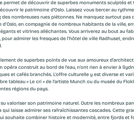
que permet de découvrir de superbes monuments sculptés et t
écouvrir le patrimoine d'Oslo. Laissez vous bercer au rythme d
ong des nombreuses rues piétonnes. Ne manquez surtout pas
re d’Oslo, en compagnie de nombreux habitants de la ville, e
légants et vitrines alléchantes. Vous arriverez au bout au fa
 pour admirer les fresques de l’hôtel de ville Radhuset, endr
.
galement de superbes points de vue aux amoureux d’architect
 opéra construit au bord de l’eau, n’ont rien à envier à Sy
ques et cafés branchés. L'offre culturelle y est diverse et va
èbre tableau « Le cri » de l’artiste Munch ou du musée du Flo
entes régions du pays.
 su valoriser son patrimoine naturel. Outre les nombreux parcs 
va qui laisse admirer ses rafraîchissantes cascades. Cette gr
ui souhaite combiner histoire et modernité, entre fjords et f