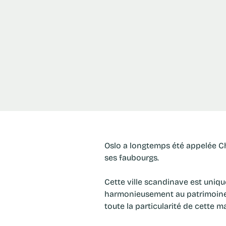
Oslo a longtemps été appelée Christiania. Ce n'est qu'en 1924 que la capitale de la Norvège est débaptisée du nom d'un de
ses faubourgs.
Cette ville scandinave est uniqu
harmonieusement au patrimoine p
toute la particularité de cette m