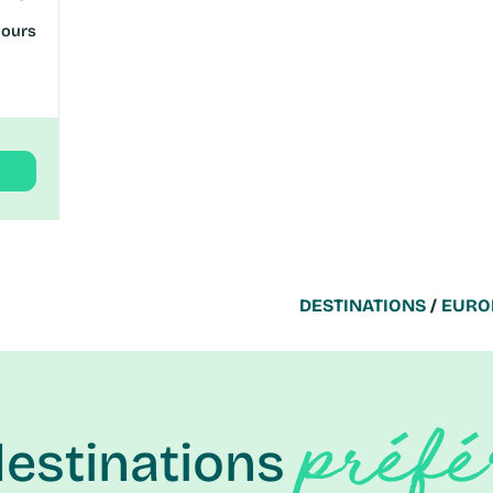
jours
DESTINATIONS
/
EURO
préfé
destinations