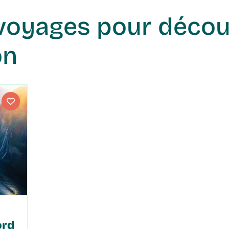
on
ord