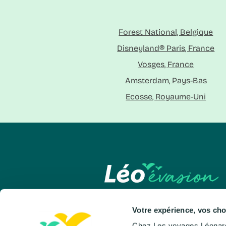
Forest National, Belgique
Disneyland® Paris, France
Vosges, France
Amsterdam, Pays-Bas
Ecosse, Royaume-Uni
Votre expérience, vos cho
Léo évasion
Nos voya
Chez Les voyages Léonard, nous utilisons des cookies pour vous offrir un site fluide, personnalisé et