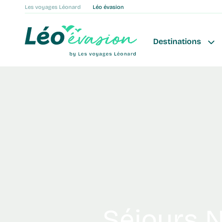
Les voyages Léonard
Léo évasion
Destinations
Séjours Norvège du