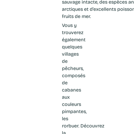
sauvage intacte, des espèces a
arctiques et d’excellents poisso
fruits de mer.
Vous y
trouverez
également
quelques
villages
de
pêcheurs,
composés
de
cabanes
aux
couleurs
pimpantes,
les
rorbuer. Découvrez
la