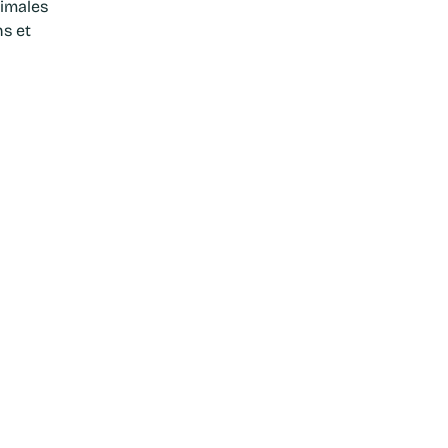
nimales
ns et