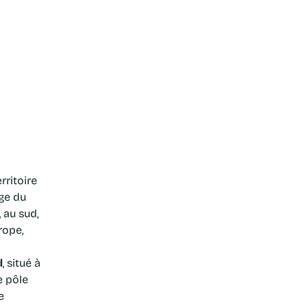
ge du
 au sud,
rope,
d
, situé à
e pôle
e