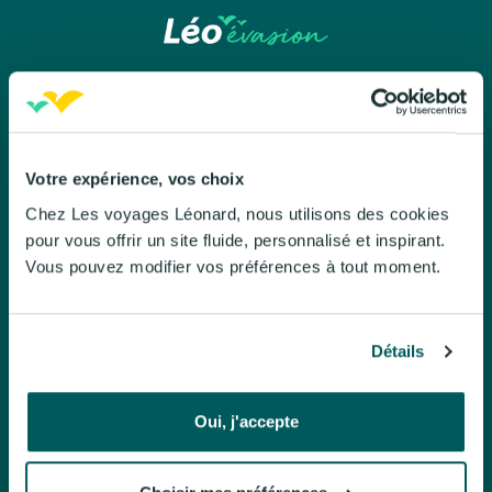
Léo évasion
Votre expérience, vos choix
Chez Les voyages Léonard, nous utilisons des cookies
À propos de Léo évasion
pour vous offrir un site fluide, personnalisé et inspirant.
Nos engagements
Vous pouvez modifier vos préférences à tout moment.
Le Mag
Brochures
Détails
Politique de confidentialite
Oui, j'accepte
Nos voyages organisés
Circuits accompagnés