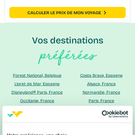
CALCULER LE PRIX DE MON VOYAGE
Vos destinations
préférées
Forest National, Belgique
Costa Brava, Espagne
Lloret de Mar, Espagne
Alsace, France
Disneyland® Paris, France
Normandie, France
Occitanie, France
Paris, France
Vosges, France
Florence, Italie
Riviera Adriatique, Italie
Venise, Italie
Amsterdam, Pays-Bas
Algarve, Portugal
Madère, Portugal
Porto, Portugal