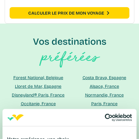
CALCULER LE PRIX DE MON VOYAGE
Vos destinations
préférées
Forest National, Belgique
Costa Brava, Espagne
Lloret de Mar, Espagne
Alsace, France
Disneyland® Paris, France
Normandie, France
Occitanie, France
Paris, France
Vosges, France
Florence, Italie
Riviera Adriatique, Italie
Venise, Italie
Amsterdam, Pays-Bas
Algarve, Portugal
Madère, Portugal
Porto, Portugal