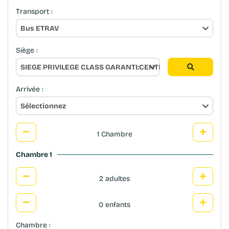
Transport :
Bus ETRAV
Siège :
SIEGE PRIVILEGE CLASS GARANTI:CENTRALISATION<->FRO
Arrivée :
Sélectionnez
1 Chambre
Chambre 1
2 adultes
0 enfants
Chambre :