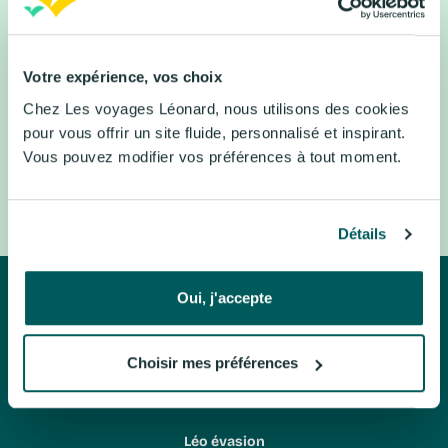
Disneyland® Paris, France
Normandie, France
Occitanie, France
Paris, France
Vosges, France
Florence, Italie
Votre expérience, vos choix
Riviera Adriatique, Italie
Venise, Italie
Chez Les voyages Léonard, nous utilisons des cookies
Amsterdam, Pays-Bas
Algarve, Portugal
pour vous offrir un site fluide, personnalisé et inspirant.
Madère, Portugal
Porto, Portugal
Vous pouvez modifier vos préférences à tout moment.
Ecosse, Royaume-Uni
Londres, Royaume-Uni
Laponie, Suède
Suisse centrale, Suisse
Détails
Oui, j'accepte
Choisir mes préférences
Léo évasion