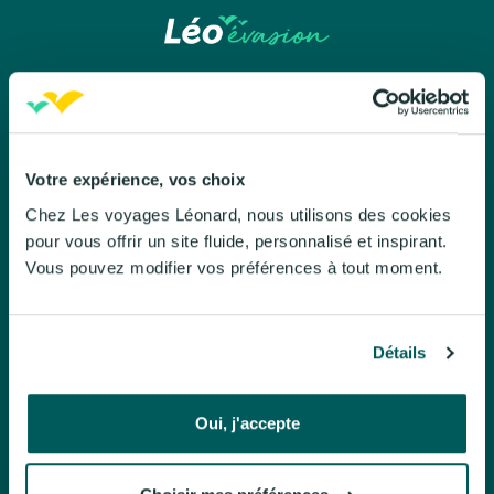
Léo évasion
Votre expérience, vos choix
Chez Les voyages Léonard, nous utilisons des cookies
À propos de Léo évasion
pour vous offrir un site fluide, personnalisé et inspirant.
Nos engagements
Vous pouvez modifier vos préférences à tout moment.
Le Mag
Brochures
Détails
Politique de confidentialite
Oui, j'accepte
Nos voyages organisés
Circuits accompagnés