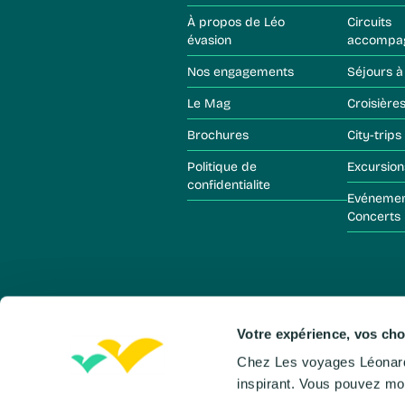
À propos de Léo
Circuits
évasion
accompa
Nos engagements
Séjours à
Le Mag
Croisière
Brochures
City-trips
Politique de
Excursion
confidentialite
Evénements &
Concerts
Votre expérience, vos cho
Chez Les voyages Léonard, nous utilisons des cookies pour vous offrir un site fluide, personnalisé et
inspirant. Vous pouvez mo