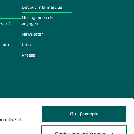
Découvrir la marque
Nos agences de
rver ?
voyages
Newsletter
vente
Jobs
Presse
Les voyages Léonard
- N°entreprise : 0420.348.114
Gérer les cookies
Oui, j'accepte
Choisir mes préférences