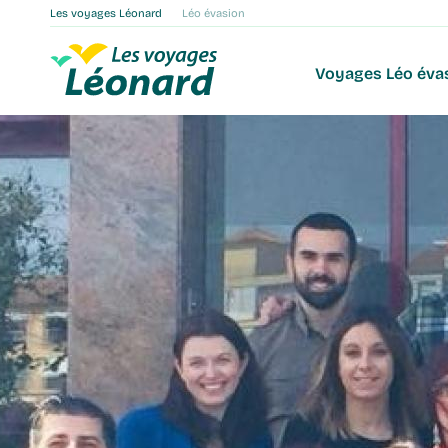
Les voyages Léonard
Léo évasion
Main navigat
Voyages Léo éva