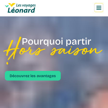
M
Hors saison
Pourquoi partir
?
Découvrez les avantages