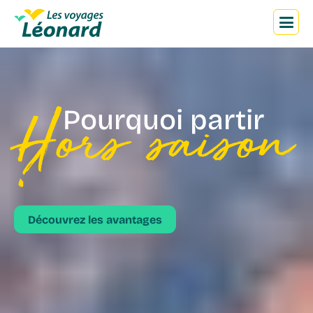
M
Hors saison
Pourquoi partir
?
Découvrez les avantages