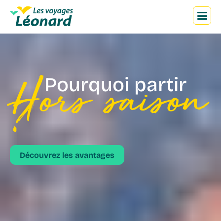
M
Hors saison
Pourquoi partir
?
Découvrez les avantages